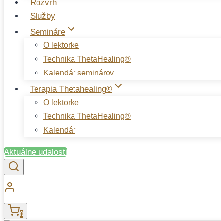
Rozvrh
Služby
Semináre
O lektorke
Technika ThetaHealing®
Kalendár seminárov
Terapia Thetahealing®
O lektorke
Technika ThetaHealing®
Kalendár
Aktuálne udalosti
0