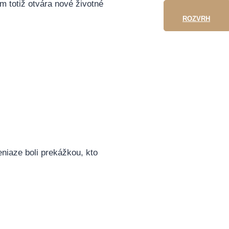
m totiž otvára nové životné
ROZVRH
niaze boli prekážkou, kto