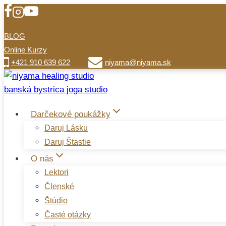
Přeskočit
na
BLOG
obsah
Online Kurzy
+421 910 639 622
niyama@niyama.sk
Darčekové poukážky
Daruj Lásku
Daruj Štastie
O nás
Lektori
Členské
Štúdio
Časté otázky