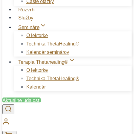
Časté otázky
Rozvrh
Služby
Semináre
O lektorke
Technika ThetaHealing®
Kalendár seminárov
Terapia Thetahealing®
O lektorke
Technika ThetaHealing®
Kalendár
Aktuálne udalosti