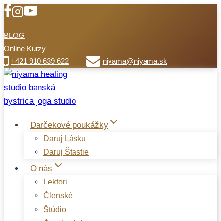
BLOG
Online Kurzy
+421 910 639 622
niyama@niyama.sk
Darčekové poukážky
Daruj Lásku
Daruj Štastie
O nás
Lektori
Členské
Štúdio