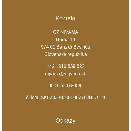
Kontakt
OZ NIYAMA
Horná 14
974 01 Banská Bystrica
Slovenská republika
+421 910 639 622
niyama@niyama.sk
IČO: 53472039
č.účtu: SK8283300000002702007919
Odkazy