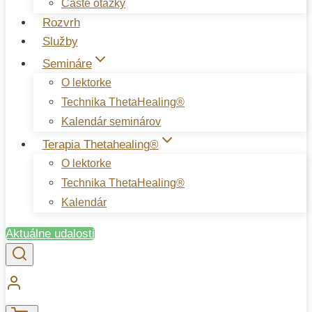
Časté otázky
Rozvrh
Služby
Semináre
O lektorke
Technika ThetaHealing®
Kalendár seminárov
Terapia Thetahealing®
O lektorke
Technika ThetaHealing®
Kalendár
Aktuálne udalosti