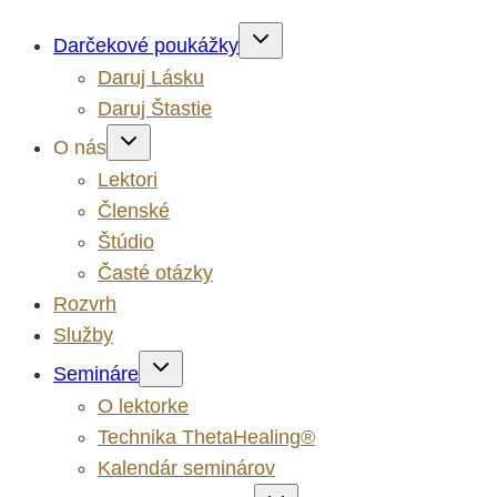
Toggle
Darčekové poukážky
child
menu
Daruj Lásku
Daruj Štastie
Toggle
O nás
child
menu
Lektori
Členské
Štúdio
Časté otázky
Rozvrh
Služby
Toggle
Semináre
child
menu
O lektorke
Technika ThetaHealing®
Kalendár seminárov
Toggle