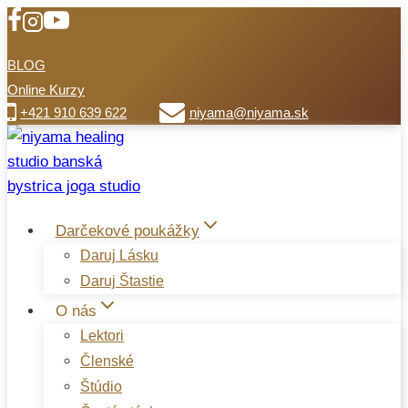
Přeskočit
na
BLOG
obsah
Online Kurzy
+421 910 639 622
niyama@niyama.sk
Darčekové poukážky
Daruj Lásku
Daruj Štastie
O nás
Lektori
Členské
Štúdio